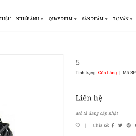
THIỆU
NHIẾP ẢNH
QUAY PHIM
SẢN PHẨM
TƯ VẤN
5
Tình trạng:
Còn hàng
| Mã SP
Liên hệ
Mô tả đang cập nhật
|
Chia sẻ: