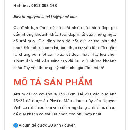
Hot line: 0913 398 168
Email:
nguyenvinh415@gmail.com
Gia đình bạn đang sở hữu rất nhiều bức hình đẹp, ghi
dấu những khoảnh khắc tươi đẹp nhất của những ngày
đã trôi qua. Gia đình bạn đã cất giữ chúng như thế
nào? Để mỗi khi xem lại, bạn thực sự yên tâm để ngắm
lại chúng với một cảm xúc tốt đẹp nhất! Hãy lựa chọn
album ảnh cài kiểu sáng tạo để lưu giữ những khoảnh
khắc đầy yêu thương, kỷ niệm cho gia đình mình!
MÔ TẢ SẢN PHẨM
Album cài có cỡ ảnh là 15x21cm. Để vừa các bức ảnh
15x21 đã được ép Plastic. Mẫu album này của Nguyễn
Vịnh có rất nhiều loại với số lượng đựng ảnh khác nhau,
để quý khách có thể lựa chọn cho phù hợp nhất:
Album để được 20 ảnh / quyển