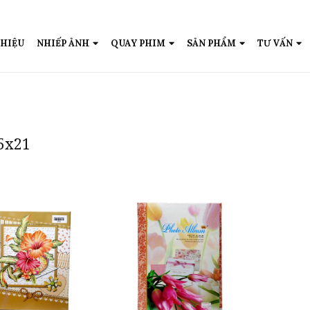
THIỆU
NHIẾP ẢNH
QUAY PHIM
SẢN PHẨM
TƯ VẤN
15x21