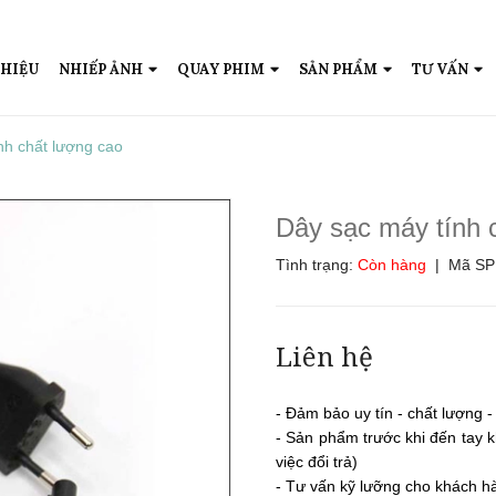
THIỆU
NHIẾP ẢNH
QUAY PHIM
SẢN PHẨM
TƯ VẤN
nh chất lượng cao
Dây sạc máy tính 
Tình trạng:
Còn hàng
| Mã SP
Liên hệ
- Đảm bảo uy tín - chất lượng 
- Sản phẩm trước khi đến tay k
việc đổi trả)
- Tư vấn kỹ lưỡng cho khách h