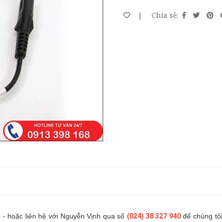
|
Chia sẻ:
p - hoặc liên hệ với Nguyễn Vịnh qua số
(024) 38 327 940
để chúng tôi