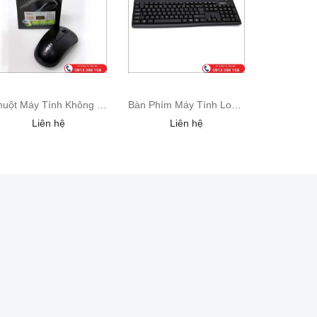
Chuột Máy Tính Không Dây Fuhlen
Bàn Phím Máy Tính Logitech Màu Đen
Liên hệ
Liên hệ
L