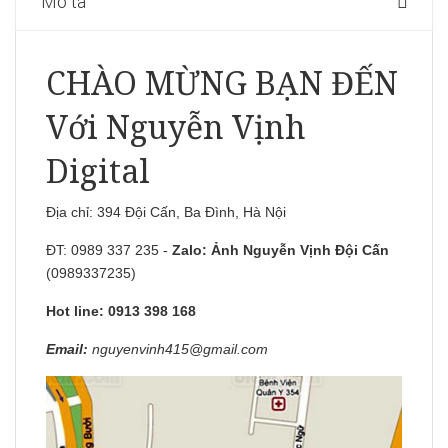
Mô tả
CHÀO MỪNG BẠN ĐẾN
Với Nguyễn Vịnh
Digital
Địa chỉ: 394 Đội Cấn, Ba Đình, Hà Nội
ĐT: 0989 337 235 -
Zalo:
Ảnh Nguyễn Vịnh Đội Cấn
(0989337235)
Hot line: 0913 398 168
Email:
nguyenvinh415@gmail.com