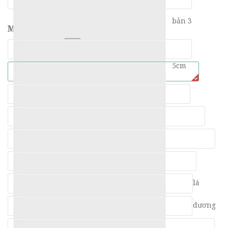
bản 3
Màu:
2x2
5cm
Đen
Trắng
Sữa
Xanh lá
Xanh dương
Hồng