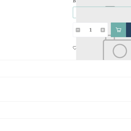
Bản:
|
Chia sẻ: