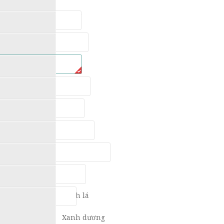
30x40
30x45
Đen
Trắng
Nâu
Vân gỗ
Vàng
Xanh lá
Xanh dương