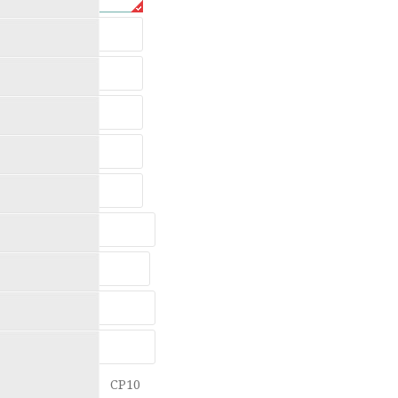
CP1
CP2
CP3
CP4
CP5
CP6
25x35
CP10