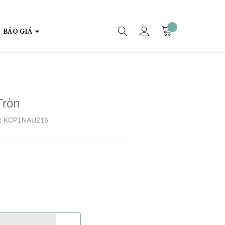
BÁO GIÁ
Tròn
:
KCP1NAU216