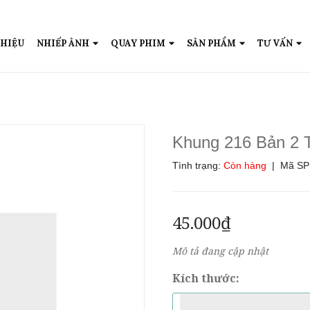
THIỆU
NHIẾP ẢNH
QUAY PHIM
SẢN PHẨM
TƯ VẤN
Khung 216 Bản 2 
Tình trạng:
Còn hàng
| Mã SP
45.000₫
Mô tả đang cập nhật
Kích thước: