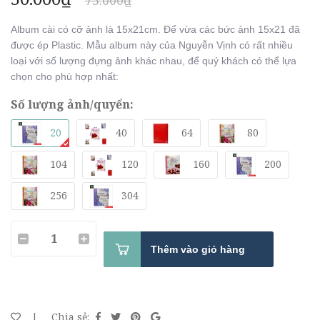
75.000₫
Album cài có cỡ ảnh là 15x21cm. Để vừa các bức ảnh 15x21 đã
được ép Plastic. Mẫu album này của Nguyễn Vịnh có rất nhiều
loại với số lượng đựng ảnh khác nhau, để quý khách có thể lựa
chọn cho phù hợp nhất:
Số lượng ảnh/quyển:
20
40
64
80
104
120
160
200
256
304
Thêm vào giỏ hàng
|
Chia sẻ: