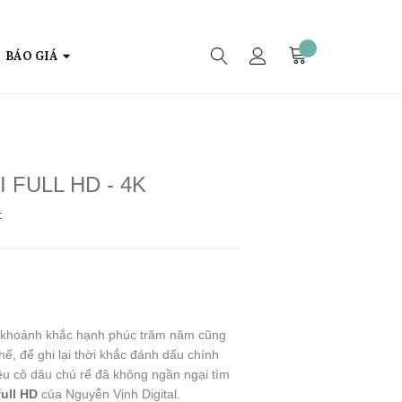
BÁO GIÁ
 FULL HD - 4K
:
g khoảnh khắc hạnh phúc trăm năm cũng
thế, để ghi lại thời khắc đánh dấu chính
ều cô dâu chú rể đã không ngần ngại tìm
full HD
của Nguyễn Vịnh Digital.