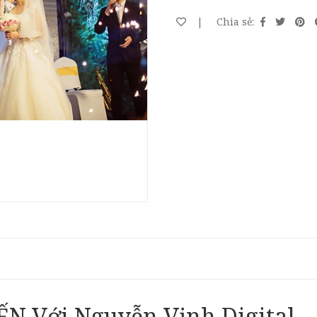
|
Chia sẻ:
 Với Nguyễn Vịnh Digital