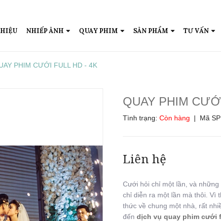
THIỆU
NHIẾP ẢNH
QUAY PHIM
SẢN PHẨM
TƯ VẤN
UAY PHIM CƯỚI FULL HD - 4K
QUAY PHIM CƯỚI
Tình trạng:
Còn hàng
| Mã SP
Liên hệ
Cưới hỏi chỉ một lần, và nhữn
chỉ diễn ra một lần mà thôi. Vì 
thức về chung một nhà, rất nhi
đến
dịch vụ quay phim cưới 