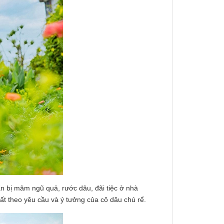
uẩn bị mâm ngũ quả, rước dâu, đãi tiệc ở nhà
ất theo yêu cầu và ý tưởng của cô dâu chú rể.