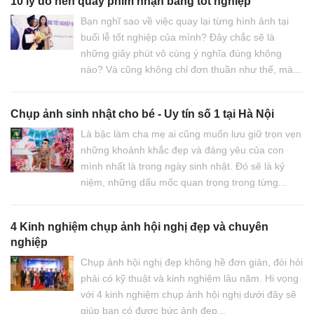
10 lý do nên quay phim nhận bằng tốt nghiệp
Bạn nghĩ sao về việc quay lại từng hình ảnh tại
buổi lễ tốt nghiệp của mình? Đây chắc sẽ là
những giây phút vô cùng ý nghĩa đúng không
nào? Và cũng không chỉ đơn thuần như thế, mà...
Chụp ảnh sinh nhật cho bé - Uy tín số 1 tại Hà Nội
Là bậc làm cha mẹ ai cũng muốn lưu giữ trọn vẹn
những khoảnh khắc đẹp và đáng yêu của con
mình nhất là trong ngày sinh nhật. Đó sẽ là kỷ
niệm, những dấu mốc quan trọng trong từng...
4 Kinh nghiệm chụp ảnh hội nghị đẹp và chuyên
nghiệp
Chụp ảnh hội nghị đẹp không hề đơn giản, đòi hỏi
phải có kỹ thuật và kinh nghiệm lâu năm. Hi vọng
với 4 kinh nghiệm chụp ảnh hội nghị dưới đây sẽ
giúp bạn có được bức ảnh đẹp...