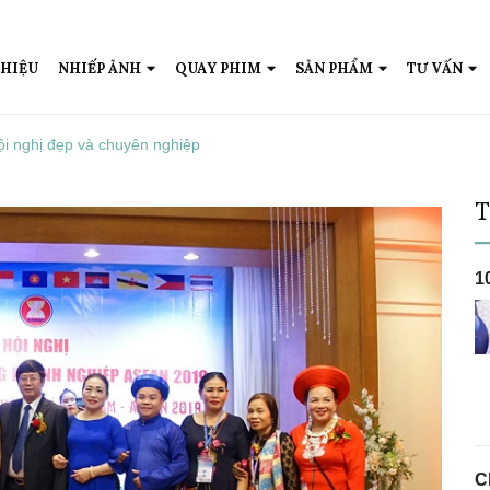
THIỆU
NHIẾP ẢNH
QUAY PHIM
SẢN PHẨM
TƯ VẤN
ội nghị đẹp và chuyên nghiệp
T
1
Ch