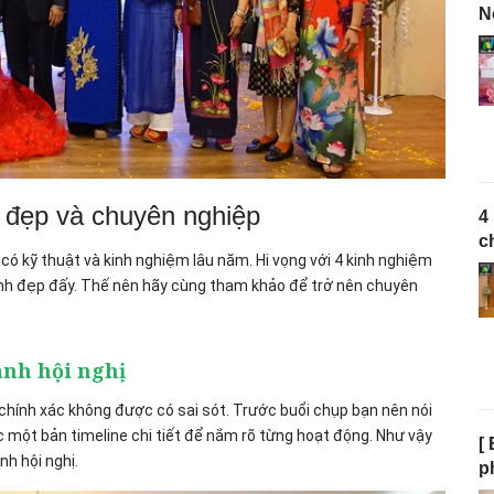
N
ị đẹp và chuyên nghiệp
4
c
 có kỹ thuật và kinh nghiệm lâu năm. Hi vọng với 4 kinh nghiệm
ảnh đẹp đấy. Thế nên hãy cùng tham khảo để trở nên chuyên
 ảnh hội nghị
, chính xác không được có sai sót. Trước buổi chụp bạn nên nói
c một bản timeline chi tiết để nắm rõ từng hoạt động. Như vậy
[
nh hội nghị.
p