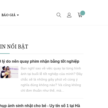
BÁO GIÁ
IN NỔI BẬT
0 lý do nên quay phim nhận bằng tốt nghiệp
Bạn nghĩ sao về việc quay lại từng hình
ảnh tại buổi lễ tốt nghiệp của mình? Đây
chắc sẽ là những giây phút vô cùng ý
nghĩa đúng không nào? Và cũng không
chỉ đơn thuần như thế, mà...
ụp ảnh sinh nhật cho bé - Uy tín số 1 tại Hà