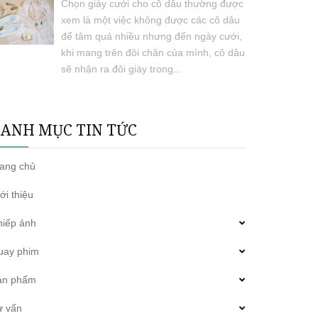
Chọn giày cưới cho cô dâu thường được
xem là một việc không được các cô dâu
để tâm quá nhiều nhưng đến ngày cưới,
khi mang trên đôi chân của mình, cô dâu
sẽ nhận ra đôi giày trong...
ANH MỤC TIN TỨC
rang chủ
ới thiệu
hiếp ảnh
uay phim
ản phẩm
ư vấn