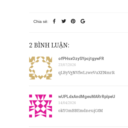
Chia sẻ:
2 BÌNH LUẬN:
ofPHsxOzySYpcjtgywFR
23/07/2026
qLByVgNVfwLzweVuXENmrR
wUPLdxAndMgeuMARrRpIpeU
14/04/2026
okYOmBBEmdneujGtM