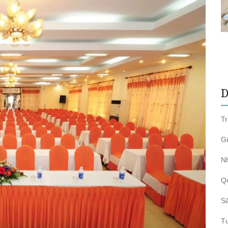
D
T
Gi
N
Q
S
T