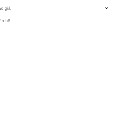
o giá
ên hệ