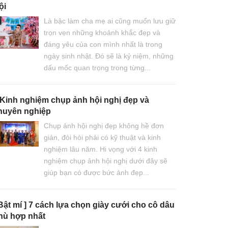
ội
Là bậc làm cha mẹ ai cũng muốn lưu giữ
trọn vẹn những khoảnh khắc đẹp và
đáng yêu của con mình nhất là trong
ngày sinh nhật. Đó sẽ là kỷ niệm, những
dấu mốc quan trọng trong từng...
 Kinh nghiệm chụp ảnh hội nghị đẹp và
huyên nghiệp
Chụp ảnh hội nghị đẹp không hề đơn
giản, đòi hỏi phải có kỹ thuật và kinh
nghiệm lâu năm. Hi vọng với 4 kinh
nghiệm chụp ảnh hội nghị dưới đây sẽ
giúp bạn có được bức ảnh đẹp...
 Bật mí ] 7 cách lựa chọn giày cưới cho cô dâu
hù hợp nhất