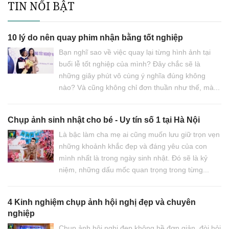
TIN NỔI BẬT
10 lý do nên quay phim nhận bằng tốt nghiệp
Bạn nghĩ sao về việc quay lại từng hình ảnh tại
buổi lễ tốt nghiệp của mình? Đây chắc sẽ là
những giây phút vô cùng ý nghĩa đúng không
nào? Và cũng không chỉ đơn thuần như thế, mà...
Chụp ảnh sinh nhật cho bé - Uy tín số 1 tại Hà Nội
Là bậc làm cha mẹ ai cũng muốn lưu giữ trọn vẹn
những khoảnh khắc đẹp và đáng yêu của con
mình nhất là trong ngày sinh nhật. Đó sẽ là kỷ
niệm, những dấu mốc quan trọng trong từng...
4 Kinh nghiệm chụp ảnh hội nghị đẹp và chuyên
nghiệp
Chụp ảnh hội nghị đẹp không hề đơn giản, đòi hỏi