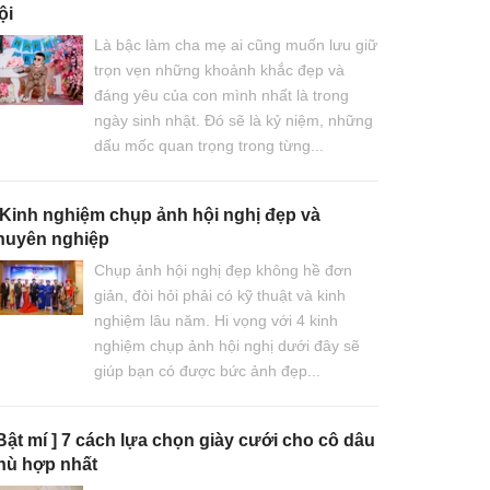
ội
Là bậc làm cha mẹ ai cũng muốn lưu giữ
trọn vẹn những khoảnh khắc đẹp và
đáng yêu của con mình nhất là trong
ngày sinh nhật. Đó sẽ là kỷ niệm, những
dấu mốc quan trọng trong từng...
 Kinh nghiệm chụp ảnh hội nghị đẹp và
huyên nghiệp
Chụp ảnh hội nghị đẹp không hề đơn
giản, đòi hỏi phải có kỹ thuật và kinh
nghiệm lâu năm. Hi vọng với 4 kinh
nghiệm chụp ảnh hội nghị dưới đây sẽ
giúp bạn có được bức ảnh đẹp...
 Bật mí ] 7 cách lựa chọn giày cưới cho cô dâu
hù hợp nhất