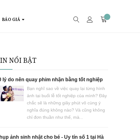
BÁO GIÁ
IN NỔI BẬT
0 lý do nên quay phim nhận bằng tốt nghiệp
Bạn nghĩ sao về việc quay lại từng hình
ảnh tại buổi lễ tốt nghiệp của mình? Đây
chắc sẽ là những giây phút vô cùng ý
nghĩa đúng không nào? Và cũng không
chỉ đơn thuần như thế, mà...
ụp ảnh sinh nhật cho bé - Uy tín số 1 tại Hà