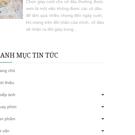
Chọn giày cưới cho cô dâu thường được
xem là một việc không được các cô dâu
để tâm quá nhiều nhưng đến ngày cưới,
khi mang trên đôi chân của mình, cô dâu
sẽ nhận ra đôi giày trong...
ANH MỤC TIN TỨC
rang chủ
ới thiệu
hiếp ảnh
uay phim
ản phẩm
ư vấn