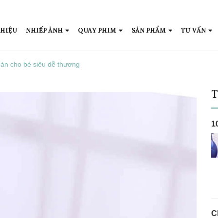
THIỆU
NHIẾP ẢNH
QUAY PHIM
SẢN PHẨM
TƯ VẤN
àn cho bé siêu dễ thương
T
1
Ch