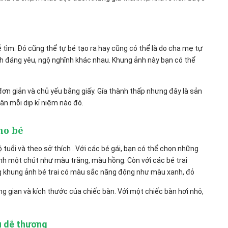
 tìm. Đó cũng thể tự bé tạo ra hay cũng có thể là do cha mẹ tự
h đáng yêu, ngộ nghĩnh khác nhau. Khung ảnh này bạn có thể
 đơn giản và chủ yếu bằng giấy. Gía thành thấp nhưng đây là sản
ân mỗi dịp kỉ niệm nào đó.
ho bé
tuổi và theo sở thích . Với các bé gái, bạn có thể chọn những
nh một chút như màu trắng, màu hồng. Còn với các bé trai
g khung ảnh bé trai có màu sắc năng động như màu xanh, đỏ
ng gian và kích thước của chiếc bàn. Với một chiếc bàn hơi nhỏ,
u dễ thương