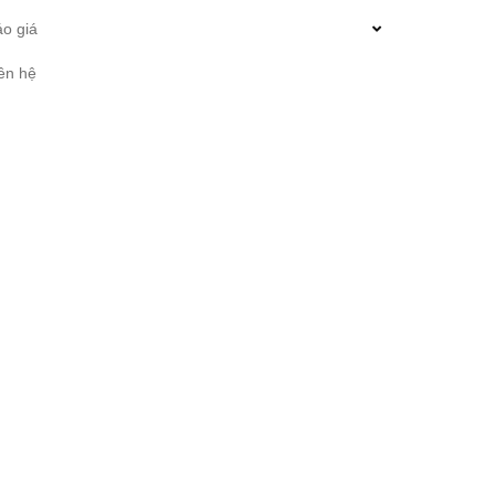
o giá
ên hệ