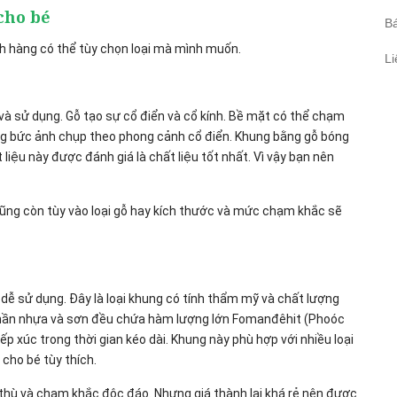
 cho bé
Bá
h hàng có thể tùy chọn loại mà mình muốn.
Li
̀ sử dụng. Gỗ tạo sự cổ điển và cổ kính. Bề mặt có thể chạm
ững bức ảnh chụp theo phong cảnh cổ điển. Khung bằng gỗ bóng
iệu này được đánh giá là chất liệu tốt nhất. Vì vậy bạn nên
̃ng còn tùy vào loại gỗ hay kích thước và mức chạm khắc sẽ
g và dễ sử dụng. Đây là loại khung có tính thẩm mỹ và chất lượng
 phần nhựa và sơn đều chứa hàm lượng lớn Fomanđêhit (Phoóc
úc trong thời gian kéo dài. Khung này phù hợp với nhiều loại
cho bé tùy thích.
 thù và chạm khắc độc đáo. Nhưng giá thành lại khá rẻ nên được