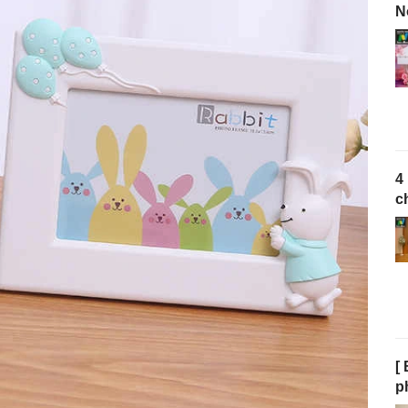
N
4
c
[
p