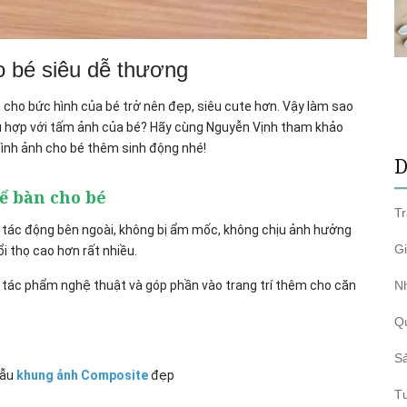
 bé siêu dễ thương
cho bức hình của bé trở nên đẹp, siêu cute hơn. Vậy làm sao
ù hợp với tấm ảnh của bé? Hãy cùng Nguyễn Vịnh tham khảo
hình ảnh cho bé thêm sinh động nhé!
D
để bàn cho bé
T
ng tác động bên ngoài, không bị ẩm mốc, không chịu ảnh hưởng
Gi
i thọ cao hơn rất nhiều.
 tác phẩm nghệ thuật và góp phần vào trang trí thêm cho căn
N
Q
S
mẫu
khung ảnh Composite
đẹp
T